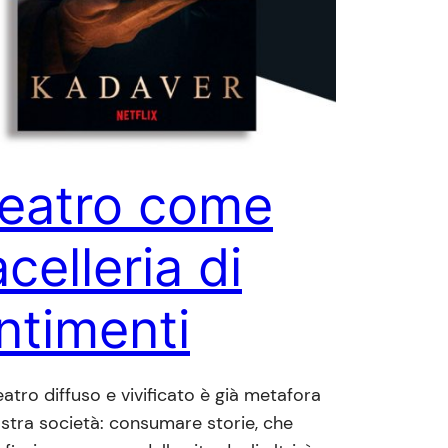
 teatro come
celleria di
ntimenti​
eatro diffuso e vivificato è già metafora
ostra società: consumare storie, che