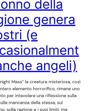
 sonno della
gione genera
stri (e
casionalment
anche angeli)
dnight Mass” la creatura misteriosa, così
intero elemento horrorifico, rimane uno
to per intavolare una riflessione sulla
sulla mancanza della stessa, sul
o, sulla ragione e i suoi limiti, ma