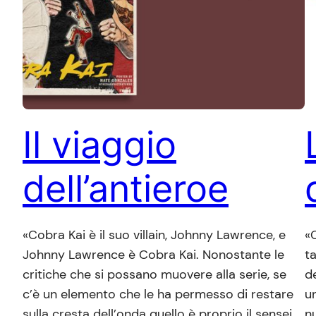
Il viaggio
dell’antieroe
«Cobra Kai è il suo villain, Johnny Lawrence, e
«
Johnny Lawrence è Cobra Kai. Nonostante le
t
critiche che si possano muovere alla serie, se
de
c’è un elemento che le ha permesso di restare
u
sulla cresta dell’onda quello è proprio il sensei
n