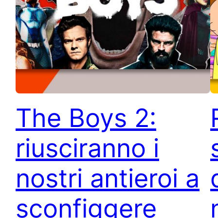
The Boys 2:
riusciranno i
nostri antieroi a
sconfiggere