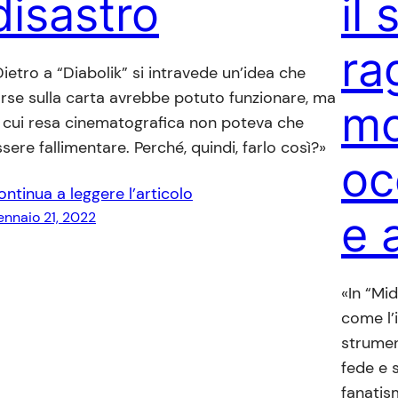
disastro
il
ra
ietro a “Diabolik” si intravede un’idea che
orse sulla carta avrebbe potuto funzionare, ma
mo
a cui resa cinematografica non poteva che
sere fallimentare. Perché, quindi, farlo così?»
oc
ontinua a leggere l’articolo
e 
nnaio 21, 2022
«In “Mi
come l’
strumen
fede e 
fanatism