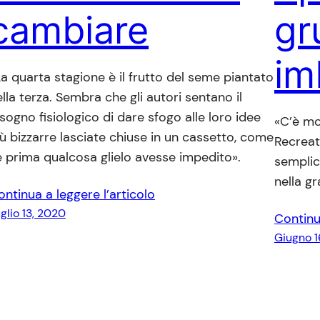
cambiare
gr
im
La quarta stagione è il frutto del seme piantato
lla terza. Sembra che gli autori sentano il
sogno fisiologico di dare sfogo alle loro idee
«C’è mo
iù bizzarre lasciate chiuse in un cassetto, come
Recreat
e prima qualcosa glielo avesse impedito».
semplic
nella g
ontinua a leggere l’articolo
glio 13, 2020
Continu
Giugno 1