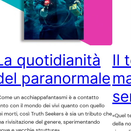
La quotidianità
Il
del paranormale
ma
se
Come un acchiappafantasmi è a contatto
anto con il mondo dei vivi quanto con quello
i morti, così Truth Seekers è sia un tributo che
«Quel t
na rivisitazione del genere, sperimentando
della n
uove e vecchie strutture».