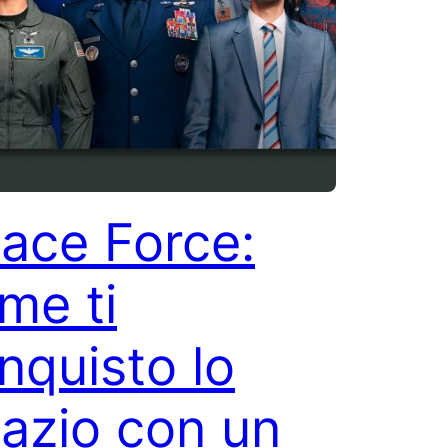
ace Force:
me ti
nquisto lo
azio con un