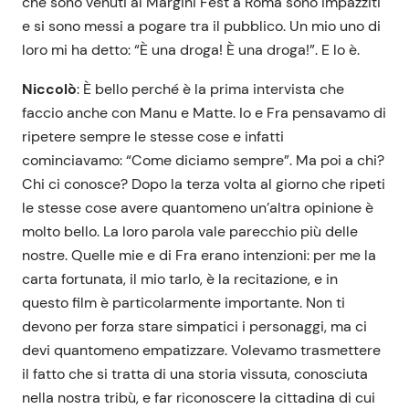
che sono venuti al Margini Fest a Roma sono impazziti
e si sono messi a pogare tra il pubblico. Un mio uno di
loro mi ha detto: “È una droga! È una droga!”. E lo è.
Niccolò
: È bello perché è la prima intervista che
faccio anche con Manu e Matte. Io e Fra pensavamo di
ripetere sempre le stesse cose e infatti
cominciavamo: “Come diciamo sempre”. Ma poi a chi?
Chi ci conosce? Dopo la terza volta al giorno che ripeti
le stesse cose avere quantomeno un’altra opinione è
molto bello. La loro parola vale parecchio più delle
nostre. Quelle mie e di Fra erano intenzioni: per me la
carta fortunata, il mio tarlo, è la recitazione, e in
questo film è particolarmente importante. Non ti
devono per forza stare simpatici i personaggi, ma ci
devi quantomeno empatizzare. Volevamo trasmettere
il fatto che si tratta di una storia vissuta, conosciuta
nella nostra tribù, e far riconoscere la cittadina di cui