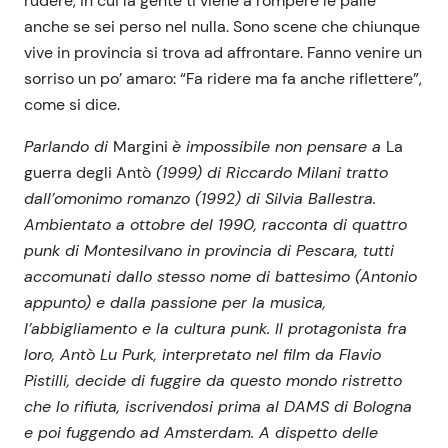
rudere, in cui la gente ti viene a rompere le palle
anche se sei perso nel nulla. Sono scene che chiunque
vive in provincia si trova ad affrontare. Fanno venire un
sorriso un po’ amaro: “Fa ridere ma fa anche riflettere”,
come si dice.
Parlando di
Margini
è impossibile non pensare a
La
guerra degli Antò
(1999) di Riccardo Milani tratto
dall’omonimo romanzo (1992) di Silvia Ballestra.
Ambientato a ottobre del 1990, racconta di quattro
punk di Montesilvano in provincia di Pescara, tutti
accomunati dallo stesso nome di battesimo (Antonio
appunto) e dalla passione per la musica,
l’abbigliamento e la cultura punk. Il protagonista fra
loro, Antò Lu Purk, interpretato nel film da Flavio
Pistilli, decide di fuggire da questo mondo ristretto
che lo rifiuta, iscrivendosi prima al DAMS di Bologna
e poi fuggendo ad Amsterdam. A dispetto delle