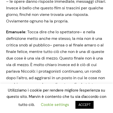
– le opere danno risposte immediate, messaggi chiari.
Invece è bello che questo film si trascini per qualche
giorno, finché non viene trovata una risposta.
Ovviamente ognuno ha la propria.
Emanuele
: Tocca dire che lo spettatore
– e nella
definizione metto anche me stesso, la mia non è una
critica snob al pubblico
– pensa o al finale amaro o al
finale felice, mentre tutto ciò che non è una di queste
due cose è una via di mezzo. Questo finale non è una
via di mezzo. È molto chiaro invece ed è ciò di cui
parlava Niccolò: i protagonisti continuano, un rondò
dopo l’altro, ad aggirarsi in un posto in cui le cose non
cambiano e, secondo me, diventa un finale triste
Utilizziamo i cookie per rendere migliore l'esperienza su
proprio perché non porta da nessuna parte, perché è
questo sito. Marvin è contento che tu sia d'accordo con
coerente con la realtà che si vive a Grosseto o in
qualunque altra provincia. Secondo me il finale è
tutto ciò.
Cookie settings
ACCEPT
questo: sottolineare questa fatica, che quando realizzi