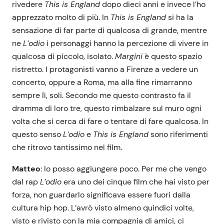
rivedere
This is England
dopo dieci anni e invece l’ho
apprezzato molto di più. In
This is England
si ha la
sensazione di far parte di qualcosa di grande, mentre
ne
L’odio
i personaggi hanno la percezione di vivere in
qualcosa di piccolo, isolato.
Margini
è questo spazio
ristretto. I protagonisti vanno a Firenze a vedere un
concerto, oppure a Roma, ma alla fine rimarranno
sempre lì, soli. Secondo me questo contrasto fa il
dramma di loro tre, questo rimbalzare sul muro ogni
volta che si cerca di fare o tentare di fare qualcosa. In
questo senso
L’odio
e
This is England
sono riferimenti
che ritrovo tantissimo nel film.
Matteo
: Io posso aggiungere poco. Per me che vengo
dal rap
L’odio
era uno dei cinque film che hai visto per
forza, non guardarlo significava essere fuori dalla
cultura hip hop. L’avrò visto almeno quindici volte,
visto e rivisto con la mia compagnia di amici, ci