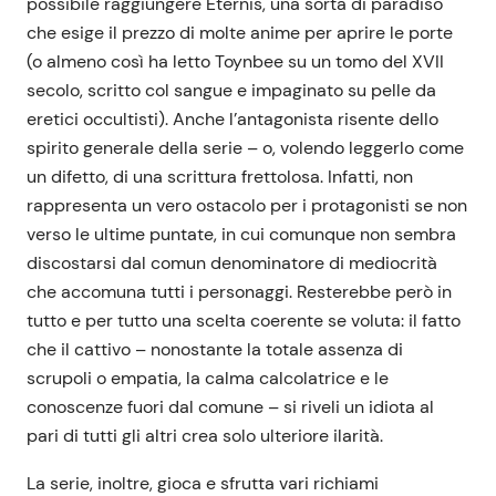
possibile raggiungere Eternis, una sorta di paradiso
che esige il prezzo di molte anime per aprire le porte
(o almeno così ha letto Toynbee su un tomo del XVII
secolo, scritto col sangue e impaginato su pelle da
eretici occultisti). Anche l’antagonista risente dello
spirito generale della serie – o, volendo leggerlo come
un difetto, di una scrittura frettolosa. Infatti, non
rappresenta un vero ostacolo per i protagonisti se non
verso le ultime puntate, in cui comunque non sembra
discostarsi dal comun denominatore di mediocrità
che accomuna tutti i personaggi. Resterebbe però in
tutto e per tutto una scelta coerente se voluta: il fatto
che il cattivo – nonostante la totale assenza di
scrupoli o empatia, la calma calcolatrice e le
conoscenze fuori dal comune – si riveli un idiota al
pari di tutti gli altri crea solo ulteriore ilarità.
La serie, inoltre, gioca e sfrutta vari richiami