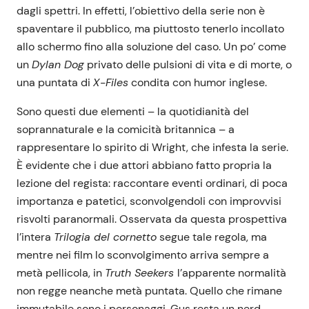
dagli spettri. In effetti, l’obiettivo della serie non è
spaventare il pubblico, ma piuttosto tenerlo incollato
allo schermo fino alla soluzione del caso. Un po’ come
un
Dylan Dog
privato delle pulsioni di vita e di morte, o
una puntata di
X-Files
condita con humor inglese.
Sono questi due elementi – la quotidianità del
soprannaturale e la comicità britannica – a
rappresentare lo spirito di Wright, che infesta la serie.
È evidente che i due attori abbiano fatto propria la
lezione del regista: raccontare eventi ordinari, di poca
importanza e patetici, sconvolgendoli con improvvisi
risvolti paranormali. Osservata da questa prospettiva
l’intera
Trilogia del cornetto
segue tale regola, ma
mentre nei film lo sconvolgimento arriva sempre a
metà pellicola, in
Truth Seekers
l’apparente normalità
non regge neanche metà puntata. Quello che rimane
immutabile sono i personaggi. Gus resta un nerd