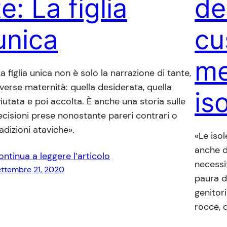
te: La figlia
del
unica
cu
me
a figlia unica non è solo la narrazione di tante,
iverse maternità: quella desiderata, quella
is
fiutata e poi accolta. È anche una storia sulle
ecisioni prese nonostante pareri contrari o
adizioni ataviche».
«Le iso
anche d
ontinua a leggere l’articolo
necessit
ttembre 21, 2020
paura di
genitor
rocce, d