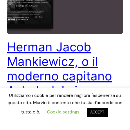
Herman Jacob
Mankiewicz, o il
moderno capitano
Achab del cinema
Utilizziamo i cookie per rendere migliore l'esperienza su
questo sito. Marvin è contento che tu sia d'accordo con
«Mank è contemporaneamente un Don Chisciotte e un
tutto ciò.
Cookie settings
ACCEPT
Capitano Achab dei giorni nostri: lotta contro i mulini a
vento mentre naviga in cerca della balena bianca».