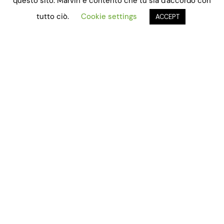
questo sito. Marvin è contento che tu sia d'accordo con
tutto ciò.
Cookie settings
ACCEPT
Alba del weird
«Federica Leonardi riesce a costruire un mondo
soprannaturale che convive con quello normale, che ci
cammina a braccetto ma tenta continuamente di
risucchiarlo».
Continua a leggere l’articolo
Dicembre 7, 2020
marvin a.p.s.
Proudly powered by
WordPress