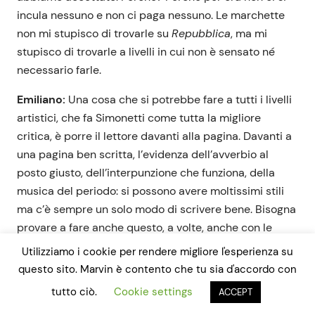
incula nessuno e non ci paga nessuno. Le marchette
non mi stupisco di trovarle su
Repubblica
, ma mi
stupisco di trovarle a livelli in cui non è sensato né
necessario farle.
Emiliano:
Una cosa che si potrebbe fare a tutti i livelli
artistici, che fa Simonetti come tutta la migliore
critica, è porre il lettore davanti alla pagina. Davanti a
una pagina ben scritta, l’evidenza dell’avverbio al
posto giusto, dell’interpunzione che funziona, della
musica del periodo: si possono avere moltissimi stili
ma c’è sempre un solo modo di scrivere bene. Bisogna
provare a fare anche questo, a volte, anche con le
pagine scritte male: far sentire il clic di cui diceva Leo
Utilizziamo i cookie per rendere migliore l'esperienza su
Sptizer. Con il lavoro di editing speriamo di aver
questo sito. Marvin è contento che tu sia d'accordo con
aiutato gli scrittori e le scrittrici.
tutto ciò.
Cookie settings
ACCEPT
David: Per me la raccolta è azzeccatissima, in