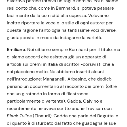
divertiva perché forniva un taglio comico. Poi ci siamo
resi conto che, come in Bernhard, si poteva passare
facilmente dalla comicità alla cupezza. Volevamo
inoltre riportare la voce e lo stile di ogni autore: per
questa ragione l’antologia ha tantissime voci diverse,
giustapposte in modo da indagarne la varietà.
Emiliano
: Noi citiamo sempre Bernhard per il titolo, ma
ci siamo accorti che esisteva già un apparato di
articoli sui premi in Italia di scrittori-corsivisti che a
noi piacciono molto. Ne abbiamo inseriti alcuni
nell’introduzione: Manganelli, Arbasino, che dedicò
persino un documentario al racconto dei premi (oltre
che un girotondo in forma di filastrocca
particolarmente divertente), Gadda, Calvino e
recentemente ne aveva scritto anche Trevisan con
Black Tulips
(Einaudi). Gadda che parla del Bagutta, e
di quanto è disturbato dal fatto che guadagna le sue