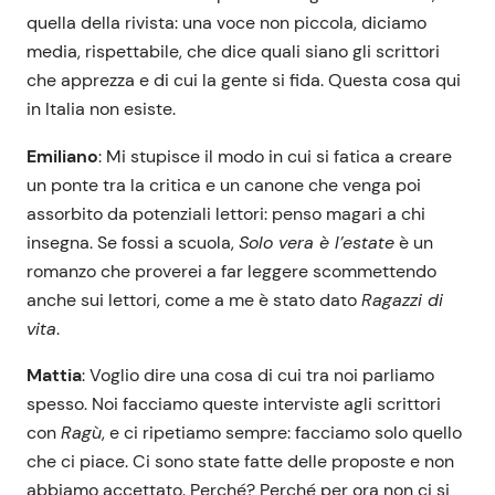
quella della rivista: una voce non piccola, diciamo
media, rispettabile, che dice quali siano gli scrittori
che apprezza e di cui la gente si fida. Questa cosa qui
in Italia non esiste.
Emiliano
: Mi stupisce il modo in cui si fatica a creare
un ponte tra la critica e un canone che venga poi
assorbito da potenziali lettori: penso magari a chi
insegna. Se fossi a scuola,
Solo vera è l’estate
è un
romanzo che proverei a far leggere scommettendo
anche sui lettori, come a me è stato dato
Ragazzi di
vita
.
Mattia
: Voglio dire una cosa di cui tra noi parliamo
spesso. Noi facciamo queste interviste agli scrittori
con
Ragù
, e ci ripetiamo sempre: facciamo solo quello
che ci piace. Ci sono state fatte delle proposte e non
abbiamo accettato. Perché? Perché per ora non ci si