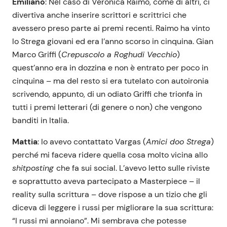
Emiliano
: Nel caso di Veronica Raimo, come di altri, ci
divertiva anche inserire scrittori e scrittrici che
avessero preso parte ai premi recenti. Raimo ha vinto
lo Strega giovani ed era l’anno scorso in cinquina. Gian
Marco Griffi (
Crepuscolo a Roghudi Vecchio
)
quest’anno era in dozzina e non è entrato per poco in
cinquina – ma del resto si era tutelato con autoironia
scrivendo, appunto, di un odiato Griffi che trionfa in
tutti i premi letterari (di genere o non) che vengono
banditi in Italia.
Mattia
: Io avevo contattato Vargas (
Amici doo Strega
)
perché mi faceva ridere quella cosa molto vicina allo
shitposting
che fa sui social. L’avevo letto sulle riviste
e soprattutto aveva partecipato a Masterpiece – il
reality sulla scrittura – dove rispose a un tizio che gli
diceva di leggere i russi per migliorare la sua scrittura:
“I russi mi annoiano”. Mi sembrava che potesse