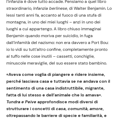
l’infanzia è dove tutto accade. Pensiamo a quel libro
straordinario,
Infanzia berlinese
, di Walter Benjamin. Lo
lessi tanti anni fa, accanto al fuoco di una stufa di
montagna, in uno dei miei luoghi – anzi in uno dei
luoghi a cui appartengo. A libro chiuso immaginai
Benjamin quando moriva per suicidio, in fuga
dall’infamità del nazismo: non era davvero a Port Bou:
io lo vidi su tutt’altro confine, completamente pronto
al tuffo nelle cose inutili – cassetti, conchiglie,
minuscole meraviglie, del suo essere stato bambino.
«Aveva come voglia di piangere e ridere insieme,
perché lasciava casa e tuttavia se ne andava con il
sentimento di una casa indistruttibile, migrante,
fatta di lui stesso e dell’animale che lo amava».
Tundra e Peive
approfondisce modi diversi di
strutturare i concetti di
casa
,
comunità
,
amore
,
oltrepassando le barriere di specie e familiarità, e