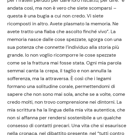
per i fratelli perduti per dare loro riscatto, per dire: “è
andata così, ma non è vero che siete scomparsi –
questa è una bugia a cui non credo. Vi siete
ricomposti in altro. Avete plasmato la memoria. Ne
avete tratto una fiaba che ascolto finché vivo”. La
memoria nasce dalle cose spezzate, sgorga con una
sua potenza che connette l’individuo alla storia più
grande. Io non voglio ricomporre le cose spezzate
come se la frattura mai fosse stata. Ogni mia parola
semmai canta la crepa, il taglio e non annulla la
sofferenza, ma la attraversa. È così che i legami
formano una solitudine corale, permettendomi di
sapere che non sono mai sola, anche se a volte, come
credo molti, non trovo comprensione nei dintorni. La
mia scrittura ha la lingua della mia vita autentica, che
non si affanna per rendersi sostenibile a un qualche
consesso di contatti precari. Una vita che si esaurisce
nella cronaca, nel dibattito presente, nel “tutti contro