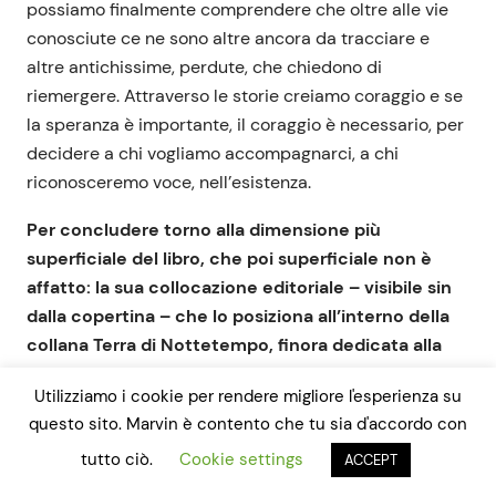
possiamo finalmente comprendere che oltre alle vie
conosciute ce ne sono altre ancora da tracciare e
altre antichissime, perdute, che chiedono di
riemergere. Attraverso le storie creiamo coraggio e se
la speranza è importante, il coraggio è necessario, per
decidere a chi vogliamo accompagnarci, a chi
riconosceremo voce, nell’esistenza.
Per concludere torno alla dimensione più
superficiale del libro, che poi superficiale non è
affatto: la sua collocazione editoriale – visibile sin
dalla copertina – che lo posiziona all’interno della
collana Terra di Nottetempo, finora dedicata alla
saggistica ecologica. Cosa vuol dire firmare la storia
Utilizziamo i cookie per rendere migliore l'esperienza su
che apre la vena della narrativa all’interno di questa
questo sito. Marvin è contento che tu sia d'accordo con
collana?
tutto ciò.
Cookie settings
ACCEPT
Ne sono molto felice. Certo è anche un rischio:
Tundra