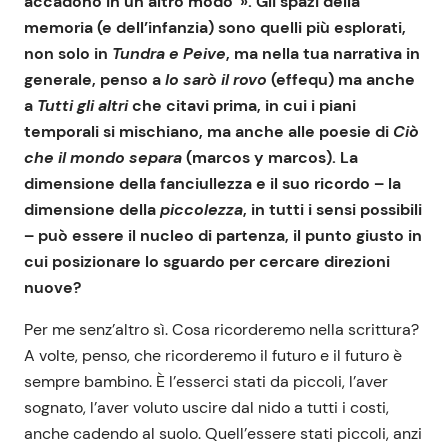
accadono in un altro modo”». Gli spazi della
memoria (e dell’infanzia) sono quelli più esplorati,
non solo in
Tundra e Peive
, ma nella tua narrativa in
generale, penso a
Io sarò il rovo
(effequ) ma anche
a
Tutti gli altri
che citavi prima, in cui i piani
temporali si mischiano, ma anche alle poesie di
Ciò
che il mondo separa
(marcos y marcos). La
dimensione della fanciullezza e il suo ricordo – la
dimensione della
piccolezza
, in tutti i sensi possibili
– può essere il nucleo di partenza, il punto giusto in
cui posizionare lo sguardo per cercare direzioni
nuove?
Per me senz’altro sì. Cosa ricorderemo nella scrittura?
A volte, penso, che ricorderemo il futuro e il futuro è
sempre bambino. È l’esserci stati da piccoli, l’aver
sognato, l’aver voluto uscire dal nido a tutti i costi,
anche cadendo al suolo. Quell’essere stati piccoli, anzi