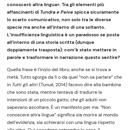
conoscerò altra lingua». Tra gli elementi più
affascinanti di
Tundra e Peive
spicca sicuramente
lo scarto comunicativo, non solo tra le diverse
specie ma anche all’interno di una soltanto.
L’insufficienza linguistica è un paradosso se posta
all’interno di una storia scritta (dunque
doppiamente trasposta): com’è stato mettere in
parole e trasformare in narrazione questo sentire?
Quella frase è l’inizio del libro, anche se si trova a
metà. Tutto sgorga da lì o da quel “non sa parlare” che
in
Tutti gli altri
(Tunué, 2014) facevo dire alla bambina
che sono stata, mentre tentava di tradurre le
intenzioni di un piccolo gatto, che gli adulti non
sapevano ascoltare. È un manifesto per me. “Non
conoscere altra lingua” significa sia morire al mondo
dell’evidenza, sia schierarsi con una lingua rispetto
alle altre. Qui accadono entrambe le cose. Il