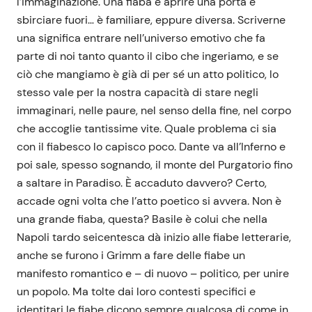
l’immaginazione. Una fiaba è aprire una porta e
sbirciare fuori… è familiare, eppure diversa. Scriverne
una significa entrare nell’universo emotivo che fa
parte di noi tanto quanto il cibo che ingeriamo, e se
ciò che mangiamo è già di per sé un atto politico, lo
stesso vale per la nostra capacità di stare negli
immaginari, nelle paure, nel senso della fine, nel corpo
che accoglie tantissime vite. Quale problema ci sia
con il fiabesco lo capisco poco. Dante va all’Inferno e
poi sale, spesso sognando, il monte del Purgatorio fino
a saltare in Paradiso. È accaduto davvero? Certo,
accade ogni volta che l’atto poetico si avvera. Non è
una grande fiaba, questa? Basile è colui che nella
Napoli tardo seicentesca dà inizio alle fiabe letterarie,
anche se furono i Grimm a fare delle fiabe un
manifesto romantico e – di nuovo – politico, per unire
un popolo. Ma tolte dai loro contesti specifici e
identitari le fiabe dicono sempre qualcosa di come in