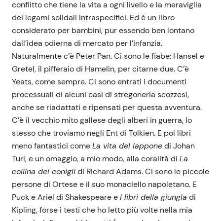
conflitto che tiene la vita a ogni livello e la meraviglia
dei legami solidali intraspecifici. Ed è un libro
considerato per bambini, pur essendo ben lontano
dall’idea odierna di mercato per l’infanzia.
Naturalmente c’è Peter Pan. Ci sono le fiabe: Hansel e
Gretel, il pifferaio di Hamelin, per citarne due. C’è
Yeats, come sempre. Ci sono entrati i documenti
processuali di alcuni casi di stregoneria scozzesi,
anche se riadattati e ripensati per questa avventura.
C’è il vecchio mito gallese degli alberi in guerra, lo
stesso che troviamo negli Ent di Tolkien. E poi libri
meno fantastici come
La vita del lappone
di Johan
Turi, e un omaggio, a mio modo, alla coralità di
La
collina dei conigli
di Richard Adams. Ci sono le piccole
persone di Ortese e il suo monaciello napoletano. E
Puck e Ariel di Shakespeare e
I libri della giungla
di
Kipling, forse i testi che ho letto più volte nella mia