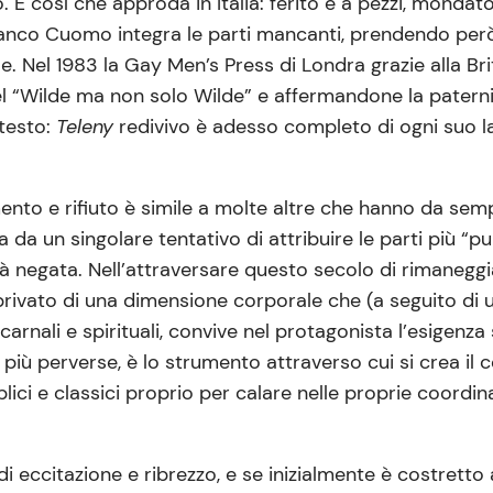
 È così che approda in Italia: ferito e a pezzi, mondat
 Franco Cuomo integra le parti mancanti, prendendo però
. Nel 1983 la Gay Men’s Press di Londra grazie alla Bri
el “Wilde ma non solo Wilde” e affermandone la paterni
 testo:
Teleny
redivivo è adesso completo di ogni suo la
to e rifiuto è simile a molte altre che hanno da sem
a da un singolare tentativo di attribuire le parti più “pu
ità negata. Nell’attraversare questo secolo di rimaneggi
rivato di una dimensione corporale che (a seguito di u
arnali e spirituali, convive nel protagonista l’esigenza
 più perverse, è lo strumento attraverso cui si crea il 
iblici e classici proprio per calare nelle proprie coordi
di eccitazione e ribrezzo, e se inizialmente è costretto 