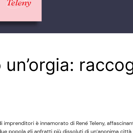
un’orgia: raccogl
i imprenditori è innamorato di René Teleny, affascinant
due popola gli anfratti più dissoluti di un’anonima cit