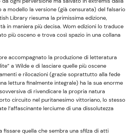
o da ogni perversione ma salvato in extremis dalla
 a modello la versione (già censurata) del falsario
tish Library riesuma la primissima edizione,
tà in maniera più decisa. Wom edizioni lo traduce
to più osceno e trova così spazio in una collana
pre accompagnato la produzione di letteratura
lite” a Wilde e di lasciare quelle più oscene
amenti e rilocazioni (grazie soprattutto alla fede
na lettura finalmente integrale) ha la sua enorme
 sovversiva di rivendicare la propria natura
corto circuito nel puritanesimo vittoriano, lo stesso
nate l’affascinante lerciume di una dissolutezza
a fissare quella che sembra una sfilza di atti