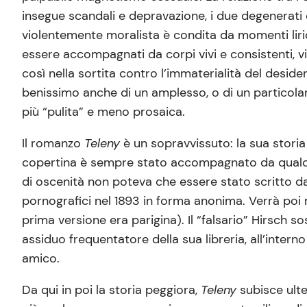
insegue scandali e depravazione, i due degenerati c
violentemente moralista è condita da momenti liric
essere accompagnati da corpi vivi e consistenti, vi
così nella sortita contro l’immaterialità del deside
benissimo anche di un amplesso, o di un particola
più “pulita” e meno prosaica.
Il romanzo
Teleny
è un sopravvissuto: la sua storia e
copertina è sempre stato accompagnato da qualcos’a
di oscenità non poteva che essere stato scritto da
pornografici nel 1893 in forma anonima. Verrà poi r
prima versione era parigina). Il “falsario” Hirsch
assiduo frequentatore della sua libreria, all’inte
amico.
Da qui in poi la storia peggiora,
Teleny
subisce ulter