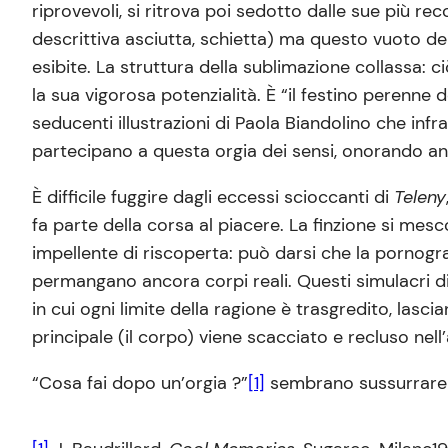
riprovevoli, si ritrova poi sedotto dalle sue più 
descrittiva asciutta, schietta) ma questo vuoto 
esibite. La struttura della sublimazione collassa: 
la sua vigorosa potenzialità. È “il festino perenn
seducenti illustrazioni di Paola Biandolino che infr
partecipano a questa orgia dei sensi, onorando an
È difficile fuggire dagli eccessi scioccanti di
Teleny
fa parte della corsa al piacere. La finzione si mes
impellente di riscoperta: può darsi che la pornogr
permangano ancora corpi reali. Questi simulacri di
in cui ogni limite della ragione è trasgredito, la
principale (il corpo) viene scacciato e recluso nell
“Cosa fai dopo un’orgia ?”
[1]
sembrano sussurrare a