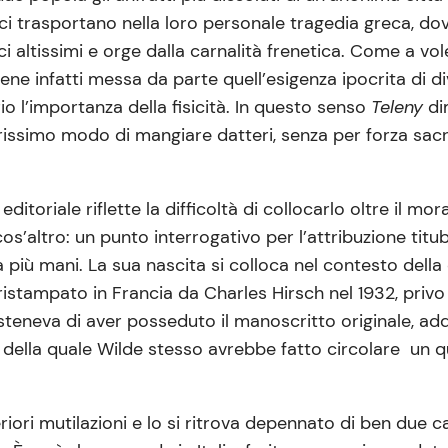
i trasportano nella loro personale tragedia greca, dove
i altissimi e orge dalla carnalità frenetica. Come a vo
ene infatti messa da parte quell’esigenza ipocrita di d
rio l’importanza della fisicità. In questo senso
Teleny
di
rissimo modo di mangiare datteri, senza per forza sacr
ditoriale riflette la difficoltà di collocarlo oltre il mo
ltro: un punto interrogativo per l’attribuzione tituba
 più mani. La sua nascita si colloca nel contesto della
istampato in Francia da Charles Hirsch nel 1932, privo 
 sosteneva di aver posseduto il manoscritto originale, 
rno della quale Wilde stesso avrebbe fatto circolare un
iori mutilazioni e lo si ritrova depennato di ben due ca