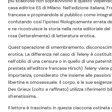
più scabrose non sopravvivono a questo vilipendio.
casa editrice ES di Milano. Nell’edizione italiana,
francese e propinandola al pubblico come integrale
confutando così l’ipotesi filologicamente errata d
e ne ricostruisce la storia nella nota editoriale del
rosa (letteralmente) di letteratura erotica.
Quest’operazione di smembramento, disconoscimen
erotica. La differenza nel caso di
Teleny
è costituit
nell’oblio di una censura o in quello di una patern
prestata all’editore francese Hirsch)
Teleny
viene p
importanza, considerato che insieme alle passioni c
libertina e omosessuale. Il corpo, e le sue esigenze
Des Grieux (colto e raffinato) utilizza riferimenti b
sfrenatissima.
Il lettore è trascinato in questa ciaccona ostinata 