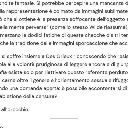
recondite fantasie. Si potrebbe percepire una mancanza 
della rappresentazione è colmato da immagini sublimat
ciò che si ottiene è la presenza soffocante dell’oggetto
e della mente perversa” (come lo stesso Wilde riassume
amezzano le dodici fatiche di queste checche d’altri tem
che la tradizione delle immagini sporcaccione che acco
, si soffre insieme a Des Grieux riconoscendo che resi
cola alla volontà pruriginosa di leggere ancora e di gi
afia esista solo per riattivare questo referente perdut
 carne oltre il genere e l’orientamento sessuale rifug
sciando una domanda aperta: è possibile accontentarsi d
’abiezione della censura?
ll’orecchio.