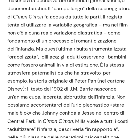
maschera la pochezza dei contenuti giornalistici e/o
documentaristici. Il “campo lungo” della sceneggiatura
di
fa acqua da tutte le parti. Il regista
C’mon C’mon
tenta di utilizzare la variabile geografica – ma nel film
non c’è alcuna reale variazione diastratica – come
fondamento di un processo di romanticizazzione
dell’infanzia. Ma quest’ultima risulta strumentalizzata,
“oracolizzata”, idilliaca; gli adulti osservano i bambini
come fossero animali in via di estinzione. È la stessa
atmosfera paternalistica che ha stravolto, per
esempio, la storia originale di Peter Pan (nel cartone
Disney); il testo del 1902 di J.M. Barrie nasconde
un’anima cupa, lacerata, abbruttita dell’infanzia. Non
possiamo accontentarci dell’urlo pleonastico «stare
male è ok» che Johnny confida a Jesse nel centro di
Central Park. In
, Mills vuole a tutti i costi
C’mon C’mon
“adultizzare” l’infanzia, descriverla “in rapporto a”,
nella più classica delle operazioni psicoanalitiche.