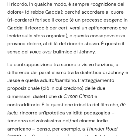
il ricordo, in qualche modo, è sempre «cognizione del
dolore» (direbbe Gadda): perché accordare al cuore
(ri-cordare) ferisce il corpo (è un processo esogeno in
Gadda: il ricordo è per certi versi un epifenomeno che
incide sulla sfera organica), e questa consapevolezza
provoca dolore, al di là del ricordo stesso. È questo il
senso del
bulimico di Johnny.
voice over
La contrapposizione tra sonoro e visivo funziona, a
differenza del parallelismo tra la dialettica di Johnny e
Jesse e quella adulto/bambino. L’atteggiamento
proposizionale (ciò in cui credono) delle due
dimensioni dialettiche di
è
C’mon C’mon
contradditorio. È la questione irrisolta del film che,
de
, rincorre un’ipotetica validità pedagogica –
facto
tendenza scivolosissima del/nel cinema indie
americano – penso, per esempio, a
Thunder Road