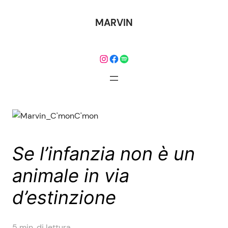
Vai
al
MARVIN
contenuto
Instagram
Facebook
Spotify
Se l’infanzia non è un
animale in via
d’estinzione
5
min. di lettura