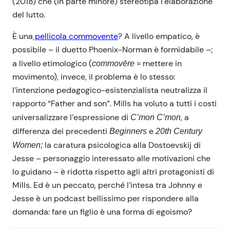
(2018) che (in parte minore) stereotipa l’elaborazione
del lutto.
È una
pellicola commovente
? A livello empatico, è
possibile – il duetto Phoenix-Norman è formidabile –;
a livello etimologico (
= mettere in
commovēre
movimento), invece, il problema è lo stesso:
l’intenzione pedagogico-esistenzialista neutralizza il
rapporto “Father and son”. Mills ha voluto a tutti i costi
universalizzare l’espressione di
, a
C’mon C’mon
differenza dei precedenti
e
Beginners
20th Century
la caratura psicologica alla Dostoevskij di
Women;
Jesse – personaggio interessato alle motivazioni che
lo guidano – è ridotta rispetto agli altri protagonisti di
Mills. Ed è un peccato, perché l’intesa tra Johnny e
Jesse è un podcast bellissimo per rispondere alla
domanda: fare un figlio è una forma di egoismo?