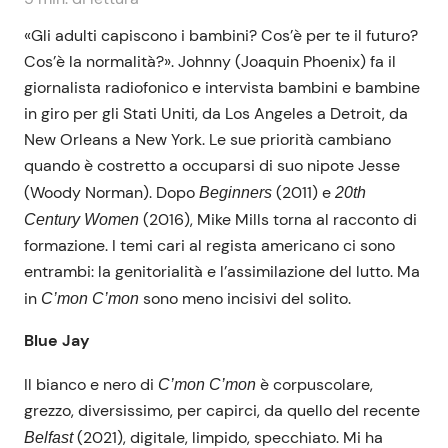
«Gli adulti capiscono i bambini? Cos’è per te il futuro?
Cos’è la normalità?». Johnny (Joaquin Phoenix) fa il
giornalista radiofonico e intervista bambini e bambine
in giro per gli Stati Uniti, da Los Angeles a Detroit, da
New Orleans a New York. Le sue priorità cambiano
quando è costretto a occuparsi di suo nipote Jesse
(Woody Norman). Dopo
(2011) e
Beginners
20th
(2016), Mike Mills torna al racconto di
Century Women
formazione. I temi cari al regista americano ci sono
entrambi: la genitorialità e l’assimilazione del lutto. Ma
in
sono meno incisivi del solito.
C’mon C’mon
Blue Jay
Il bianco e nero di
è corpuscolare,
C’mon C’mon
grezzo, diversissimo, per capirci, da quello del recente
(2021), digitale, limpido, specchiato. Mi ha
Belfast