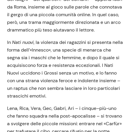
da Roma, insieme al gioco sulle parole che connotava
il gergo di una piccola comunità online. In quel caso,
però, una trama maggiormente direzionata e un arco
drammatico più teso aiutavano il lettore.
In
Nati nuovi
, la violenza dei ragazzini si presenta nella
forma dell’«Innesco», una specie di menarca che
segna sia i maschi che le femmine, e dopo il quale si
acquisiscono forza e resistenza eccezionali. I Nati
Nuovi uccidono i Grossi senza un motivo, e lo fanno
con una strana violenza feroce e indolente insieme –
un raptus che non sembra lasciare in loro particolari
strascichi emotivi.
Lena, Rica, Vera, Gec, Gabri, Ari – i cinque
–
più-uno
che fanno squadra nella post-apocalisse – si trovano
a svolgere delle piccole missioni: entrare nel «Carfùr»
per trafugare il cibo, cercare rifugio per la notte,