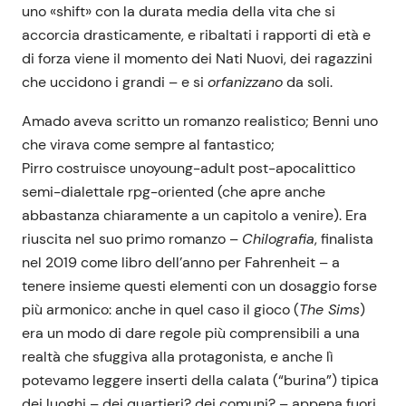
uno «shift» con la durata media della vita che si
accorcia drasticamente, e ribaltati i rapporti di età e
di forza viene il momento dei Nati Nuovi, dei ragazzini
che uccidono i grandi – e si
orfanizzano
da soli.
Amado aveva scritto un romanzo realistico; Benni uno
che virava come sempre al fantastico;
Pirro costruisce unoyoung-adult post-apocalittico
semi-dialettale rpg-oriented (che apre anche
abbastanza chiaramente a un capitolo a venire). Era
riuscita nel suo primo romanzo –
Chilografia
, finalista
nel 2019 come libro dell’anno per Fahrenheit – a
tenere insieme questi elementi con un dosaggio forse
più armonico: anche in quel caso il gioco (
The Sims
)
era un modo di dare regole più comprensibili a una
realtà che sfuggiva alla protagonista, e anche lì
potevamo leggere inserti della calata (“burina”) tipica
dei luoghi – dei quartieri? dei comuni? – appena fuori