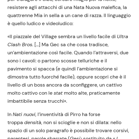
resistere agli attacchi di una Nata Nuova malefica, la
quattrenne Mia in sella a un cane di razza. Il linguaggio
è quello ludico e videoludico:
«Il piazzale del Village sembra un livello facile di
Ultra
Clash Bros
. […] Ma Gec sa che cosa tradisce,
un’ambientazione così facile. Quando l’attraversi, due
sono i cavoli: o partono scosse telluriche e il
pavimento si spacca (e quindi l’ambientazione si
dimostra tutto fuorché facile), oppure scopri che è il
livello di un boss ancora da sconfiggere, un cattivo
molto cattivo con le
stat
molto alte, praticamente
imbattibile senza trucchi».
In
Nati nuovi
, l’inventività di Pirro ha forse
troppa
densità
, non si scioglie e non si dilata: nello
spazio di un solo paragrafo è possibile trovare corsivi,
parentesi, parole sbarrate (
Gesù
sostituito da «
J.