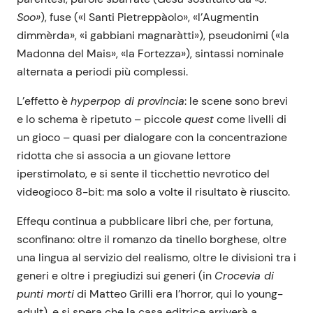
Soo
»
), fuse («I Santi Pietreppàolo», «l’Augmentin
dimmèrda», «i gabbiani magnaràtti»), pseudonimi («la
Madonna del Mais», «la Fortezza»), sintassi nominale
alternata a periodi più complessi.
L’effetto è
hyperpop di provincia
: le scene sono brevi
e lo schema è ripetuto – piccole
quest
come livelli di
un gioco – quasi per dialogare con la concentrazione
ridotta che si associa a un giovane lettore
iperstimolato, e si sente il ticchettio nevrotico del
videogioco 8-bit: ma solo a volte il risultato è riuscito.
Effequ continua a pubblicare libri che, per fortuna,
sconfinano: oltre il romanzo da tinello borghese, oltre
una lingua al servizio del realismo, oltre le divisioni tra i
generi e oltre i pregiudizi sui generi (in
Crocevia di
punti morti
di Matteo Grilli era l’horror, qui lo young-
adult), e si spera che la casa editrice arriverà a