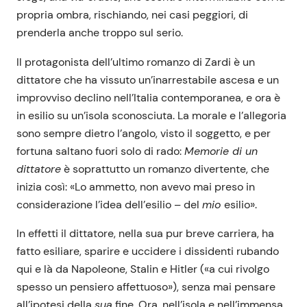
propria ombra, rischiando, nei casi peggiori, di
prenderla anche troppo sul serio.
Il protagonista dell’ultimo romanzo di Zardi è un
dittatore che ha vissuto un’inarrestabile ascesa e un
improvviso declino nell’Italia contemporanea, e ora è
in esilio su un’isola sconosciuta. La morale e l’allegoria
sono sempre dietro l’angolo, visto il soggetto, e per
fortuna saltano fuori solo di rado:
Memorie di un
dittatore
è soprattutto un romanzo divertente, che
inizia così: «Lo ammetto, non avevo mai preso in
considerazione l’idea dell’esilio – del
mio
esilio».
In effetti il dittatore, nella sua pur breve carriera, ha
fatto esiliare, sparire e uccidere i dissidenti rubando
qui e là da Napoleone, Stalin e Hitler («a cui rivolgo
spesso un pensiero affettuoso»), senza mai pensare
all’ipotesi della
sua
fine. Ora, nell’isola e nell’immensa