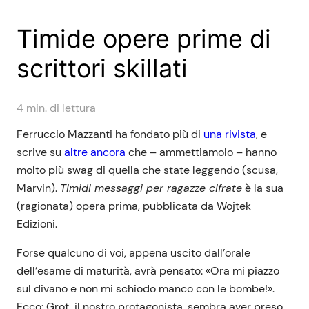
Timide opere prime di
scrittori skillati
4
min. di lettura
Ferruccio Mazzanti ha fondato più di
una
rivista
, e
scrive su
altre
ancora
che – ammettiamolo – hanno
molto più swag di quella che state leggendo (scusa,
Marvin).
Timidi messaggi per ragazze cifrate
è la sua
(ragionata) opera prima, pubblicata da Wojtek
Edizioni.
Forse qualcuno di voi, appena uscito dall’orale
dell’esame di maturità, avrà pensato: «Ora mi piazzo
sul divano e non mi schiodo manco con le bombe!».
Ecco: Grot, il nostro protagonista, sembra aver preso