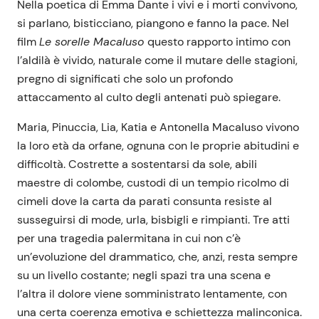
Nella poetica di Emma Dante i vivi e i morti convivono,
si parlano, bisticciano, piangono e fanno la pace. Nel
film
Le sorelle Macaluso
questo rapporto intimo con
l’aldilà è vivido, naturale come il mutare delle stagioni,
pregno di significati che solo un profondo
attaccamento al culto degli antenati può spiegare.
Maria, Pinuccia, Lia, Katia e Antonella Macaluso vivono
la loro età da orfane, ognuna con le proprie abitudini e
difficoltà. Costrette a sostentarsi da sole, abili
maestre di colombe, custodi di un tempio ricolmo di
cimeli dove la carta da parati consunta resiste al
susseguirsi di mode, urla, bisbigli e rimpianti. Tre atti
per una tragedia palermitana in cui non c’è
un’evoluzione del drammatico, che, anzi, resta sempre
su un livello costante; negli spazi tra una scena e
l’altra il dolore viene somministrato lentamente, con
una certa coerenza emotiva e schiettezza malinconica.