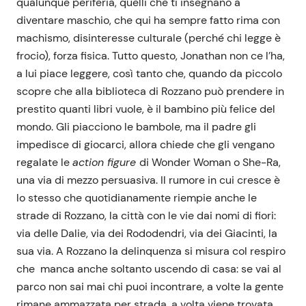
qualunque periferia, quelli che ti insegnano a
diventare maschio, che qui ha sempre fatto rima con
machismo, disinteresse culturale (perché chi legge è
frocio), forza fisica. Tutto questo, Jonathan non ce l’ha,
a lui piace leggere, così tanto che, quando da piccolo
scopre che alla biblioteca di Rozzano può prendere in
prestito quanti libri vuole, è il bambino più felice del
mondo. Gli piacciono le bambole, ma il padre gli
impedisce di giocarci, allora chiede che gli vengano
regalate le
action figure
di Wonder Woman o She-Ra,
una via di mezzo persuasiva. Il rumore in cui cresce è
lo stesso che quotidianamente riempie anche le
strade di Rozzano, la città con le vie dai nomi di fiori:
via delle Dalie, via dei Rododendri, via dei Giacinti, la
sua via. A Rozzano la delinquenza si misura col respiro
che manca anche soltanto uscendo di casa: se vai al
parco non sai mai chi puoi incontrare, a volte la gente
rimane ammazzata per strada, a volta viene trovata