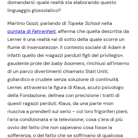
domandarsi: quale realtà sta elaborando questo
linguaggio glossolalico?
Martino Gozzi, parlando di
Topeka School
nella
puntata di
Fahrenheit
, afferma che quella descritta da
Lerner è una realtà «al di sotto della quale scorre un
fiume di insensatezza». Il contesto sociale di Adam è
infatti quello dei «ragazzi perduti figli del privilegio»,
gaudente prole dei
baby boomers
, rinchiusi all’interno
di un parco divertimenti chiamato Stati Uniti,
goliardico e crudele senza soluzione di continuità.
Lerner, attraverso la figura di Klaus, acuto psicologo
della Fondazione, delinea con precisione i tratti di
questi ragazzi perduti. Klaus, da una parte «non
riusciva a prenderli sul serio – coi loro frigoriferi pieni,
l’aria condizionata e la televisione; cosa c’era di più
ovvio del fatto che non sapevano cosa fosse la
sofferenza, o del fatto che se soffrivano di qualcosa