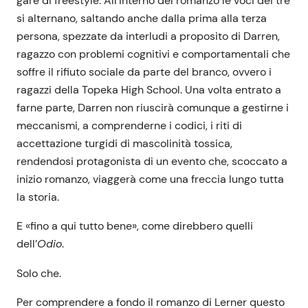
gare di freestyle. All’interno del romanzo le voci dei tre
si alternano, saltando anche dalla prima alla terza
persona, spezzate da interludi a proposito di Darren,
ragazzo con problemi cognitivi e comportamentali che
soffre il rifiuto sociale da parte del branco, ovvero i
ragazzi della Topeka High School. Una volta entrato a
farne parte, Darren non riuscirà comunque a gestirne i
meccanismi, a comprenderne i codici, i riti di
accettazione turgidi di mascolinità tossica,
rendendosi protagonista di un evento che, scoccato a
inizio romanzo, viaggerà come una freccia lungo tutta
la storia.
E «fino a qui tutto bene», come direbbero quelli
dell’
Odio
.
Solo che.
Per comprendere a fondo il romanzo di Lerner questo