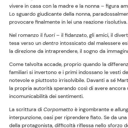
vivere in casa con la madre e la nonna – figura am
Lo sguardo giudicante della nonna, paradossalment
provocare finalmente in lei una reazione risolutiva.
Nel romanzo il
fuori
– il fidanzato, gli amici, il di
tesa verso un
dentro
intossicato dal malessere esis
la direzione da intraprendere, il sogno da immagina
Come talvolta accade, proprio quando la differenza d
familiari si invertono e i primi indossano le vesti 
notevole e piuttosto irrisolvibile. Davanti a sé 
la propria autorità sperando così di avere ancora u
incomunicabilità dei sentimenti.
La scrittura di
Corpomatto
è ingombrante e
allun
interpunzione, oasi per riprendere fiato. Se da un
della protagonista, difficoltà riflessa nello sforzo