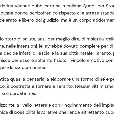
istina Venneri pubblicato nella collana Quodilibet Sto
giovane donna, schizofrenico rispetto alle attese stand
ccelerato e libero dal giudizio, ma è un corpo addormen
 stato di salute, anzi, per meglio dire, di malattia, del
he, nelle intenzioni, lei avrebbe dovuto compiere per d
ecide infatti di lasciare la sua città natale, Taranto,
finisce per essere soltanto fisico: il vincolo emotivo c
dipendenza economica.
atica quasi a pensarla, a elaborare una forma di sé e pe
, è costretta a tornare a Taranto. Nessun vittimismo né
 si è cercata mai.
zonte, a livello letterale con l’inquinamento dell’impian
mica di possibilità lavorative che rende altrettanto cupo