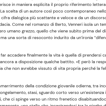
ce in maniera esplicita il proprio riferimento letterario
La scelta di un autore così poco contemporaneo nello s
a cifra dialogica più scattante e veloce e da un discor
dacia. Come nel romanzo di Berto, Venneri isola un tema
ero umano grezzo, quello che viene subito prima del dis
ma una sorta di resoconto indurito da un’ironia “difens
 far accadere finalmente la vita è quella di prendersi c
 ancora a disposizione qualche battito. «E però la resp
che non avrebbe vissuto di vita propria perché la fel
arrimento della condizione giovanile odierna, tra ince
 fa congelamento, stasi, sguardo corto verso un’esistenza
 che ci spinge verso un ritmo frenetico disabituandoci 
anente, uno stallo che, incastrandosi tra le pieghe dell