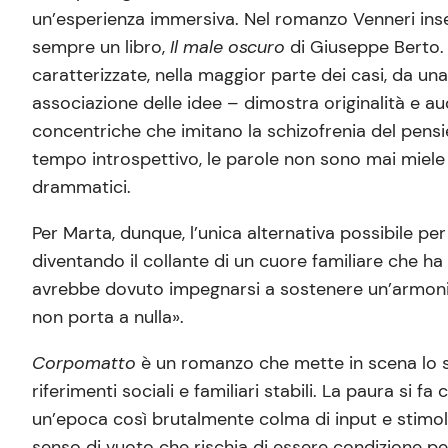
un’esperienza immersiva. Nel romanzo Venneri inseris
sempre un libro,
Il male oscuro
di Giuseppe Berto. 
caratterizzate, nella maggior parte dei casi, da un
associazione delle idee – dimostra originalità e au
concentriche che imitano la schizofrenia del pensi
tempo introspettivo, le parole non sono mai miele 
drammatici.
Per Marta, dunque, l’unica alternativa possibile per
diventando il collante di un cuore familiare che ha
avrebbe dovuto impegnarsi a sostenere un’armonia 
non porta a nulla».
Corpomatto
è un romanzo che mette in scena lo sm
riferimenti sociali e familiari stabili. La paura si
un’epoca così brutalmente colma di input e stimoli,
senso di vuoto che rischia di essere condizione perm