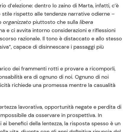
 d’elezione: dentro lo zaino di Marta, infatti, c’è
tile rispetto alle tendenze narrative odierne –
so
organizzato
piuttosto che sulla
libera
 e ci avvita intorno considerazioni e riflessioni
corso razionale. Il tono è distaccato e allo stesso
iva”, capace di disinnescare i passaggi più
arico dei frammenti rotti e provare a ricomporli,
onsabilità era di ognuno di noi. Ognuno di noi
icità richiede una promessa mentre la casualità
rtezza lavorativa, opportunità negate e perdita di
 impossibile da osservare in prospettiva. In
ai benefici della lentezza, la risposta spesso è un
a vita, diventa con gli anni definitiva rinuncia del