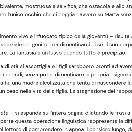
bivalente, mostruosa e salvifica, che ostacola e allo 
e l’unico occhio che si poggia davvero su Marta senza
vertimento vivo e infuocato tipico della gioventù – risul
tenziale dei genitori da dimenticarsi di sé. Il suo cor
re. La fantasia è un lusso quando tutto è precipizio.
i età si assottiglia e i figli sarebbero pronti ad avere 
dei secondi, senza poter dimenticare la propria esigenza
Marta ha una madre alcolizzata che tenta di nascondere
n peso nella vita della figlia. La stagnazione dei rapp
gata
– si espande sull’intera pagina dilatando le frasi a
a parte questa operazione linguistica rappresenta la di
 del lettore di comprendere in apnea il pensiero lungo, d