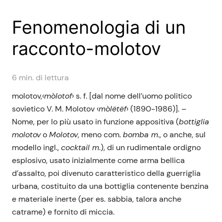
Fenomenologia di un
racconto-molotov
6
min. di lettura
molotov,‹
mò
lotof
› s. f. [dal nome dell’uomo politico
sovietico V. M. Molotov ‹
mòl
ë
t
ë
f
› (1890-1986)]. –
Nome, per lo più usato in funzione appositiva (
bottiglia
molotov
o
Molotov
, meno com.
bomba m
., o anche, sul
modello ingl.,
cocktail m
.), di un rudimentale ordigno
esplosivo, usato inizialmente come arma bellica
d’assalto, poi divenuto caratteristico della guerriglia
urbana, costituito da una bottiglia contenente benzina
e materiale inerte (per es. sabbia, talora anche
catrame) e fornito di miccia.