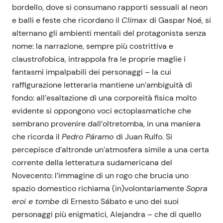
bordello, dove si consumano rapporti sessuali al neon
e balli e feste che ricordano il
Climax
di Gaspar Noé, si
alternano gli ambienti mentali del protagonista senza
nome: la narrazione, sempre più costrittiva e
claustrofobica, intrappola fra le proprie maglie i
fantasmi impalpabili dei personaggi – la cui
raffigurazione letteraria mantiene un’ambiguità di
fondo: all’esaltazione di una corporeità fisica molto
evidente si oppongono voci ectoplasmatiche che
sembrano provenire dall’oltretomba, in una maniera
che ricorda il
Pedro Páramo
di Juan Rulfo. Si
percepisce d’altronde un’atmosfera simile a una certa
corrente della letteratura sudamericana del
Novecento: l’immagine di un rogo che brucia uno
spazio domestico richiama (in)volontariamente
Sopra
eroi e tombe
di Ernesto Sábato e uno dei suoi
personaggi più enigmatici, Alejandra – che di quello