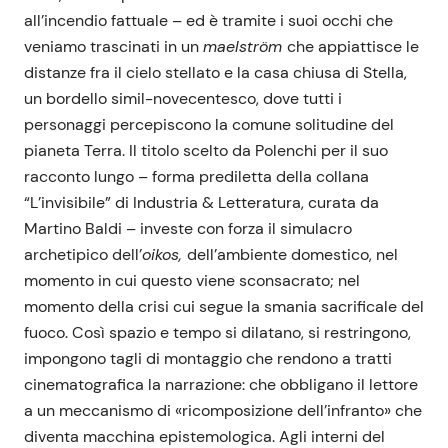
all’incendio fattuale – ed è tramite i suoi occhi che
veniamo trascinati in un
maelström
che appiattisce le
distanze fra il cielo stellato e la casa chiusa di Stella,
un bordello simil-novecentesco, dove tutti i
personaggi percepiscono la comune solitudine del
pianeta Terra. Il titolo scelto da Polenchi per il suo
racconto lungo – forma prediletta della collana
“L’invisibile” di Industria & Letteratura, curata da
Martino Baldi – investe con forza il simulacro
archetipico dell’
oikos,
dell’ambiente domestico, nel
momento in cui questo viene sconsacrato; nel
momento della crisi cui segue la smania sacrificale del
fuoco. Così spazio e tempo si dilatano, si restringono,
impongono tagli di montaggio che rendono a tratti
cinematografica la narrazione: che obbligano il lettore
a un meccanismo di «ricomposizione dell’infranto» che
diventa macchina epistemologica. Agli interni del