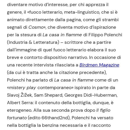
diventare motivo d’interesse, per chi apprezza il
genere, il «fuoco letterario, meta-linguistico, che si è
animato direttamente dalla pagina, come gli strambi
segnali di
Cosmo
», che diventa motivo d’ispirazione
per la stesura di
La casa in fiamme
di Filippo Polenchi
(Industria & Letteratura) – scrittore che a partire
dall’immagine di quel fuoco letterario elabora il suo
breve e contorto dispositivo narrativo. In occasione di
una recente intervista rilasciata a
Birdmen Magazine
(da cui è tratta anche la citazione precedente),
Polenchi ha parlato di
La casa in fiamme
come di un
«
mistery play
contemporaneo» ispirato in parte da
Slavoj Žižek, Sam Shepard, Georges Didi-Huberman,
Albert Serra: il contenuto della bottiglia, dunque, è
eterogeneo. Alla sua seconda prova dopo
Il figlio
fortunato
(edito 66thand2nd), Polenchi ha versato
nella bottiglia la benzina necessaria e il racconto