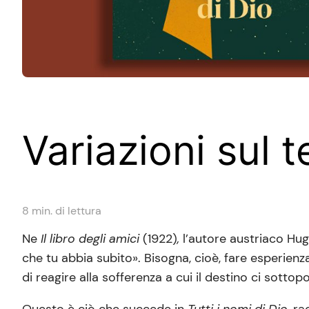
Variazioni sul 
8
min. di lettura
Ne
Il libro degli amici
(1922)
,
l’autore austriaco Hu
che tu abbia subito». Bisogna, cioè, fare esperienz
di reagire alla sofferenza a cui il destino ci sottop
Questo è ciò che succede in
Tutti i nomi di Dio,
rac