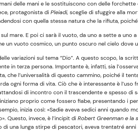
umani delle mani e le sostituiscono con delle forchette d
vece, protagonista di
Pleiadi,
sceglie di sfuggire alla mo
endosi con quella stessa natura che la rifiuta, poiché
 mare. E poi ci sarà il vuoto, da uno a sette a uno a z
he un vuoto cosmico, un punto oscuro nel cielo dove una
lle variazioni sul tema “Dio”. A questo scopo, la scritt
e in terza persona. Importante è, infatti, sia l’osser
ita, che l’universalità di questo cammino, poiché il ten
uarda ogni forma di vita. Ciò che è interessante è l’us
ttandosi di incontro con il trascendente e spesso di sac
, iniziano proprio come fossero fiabe, presentando i per
sempio, inizia così: «Sadie aveva sedici anni quando mor
 Questo, invece, è l’incipit di
Robert Greenman e la s
di una lunga stirpe di pescatori, aveva trentatré anni