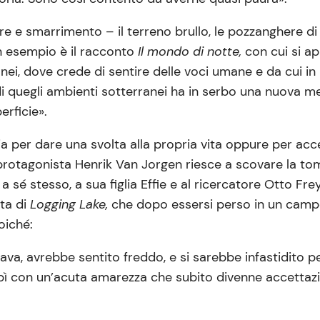
 e smarrimento – il terreno brullo, le pozzanghere di n
n esempio è il racconto
Il mondo di notte,
con cui si a
anei, dove crede di sentire delle voci umane e da cui 
 quegli ambienti sotterranei ha in serbo una nuova mer
rficie».
 per dare una svolta alla propria vita oppure per acce
 protagonista Henrik Van Jorgen riesce a scovare la to
sé stesso, a sua figlia Effie e al ricercatore Otto Frey
sta di
Logging Lake,
che dopo essersi perso in un camp
oiché:
zava, avrebbe sentito freddo, e si sarebbe infastidito per
colpì con un’acuta amarezza che subito divenne accetta