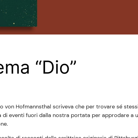
tema “Dio”
go von Hofmannsthal scriveva che per trovare sé stess
a di eventi fuori dalla nostra portata per approdare a 
one.
colta di racconti della scrittrice originaria di Pittsbur