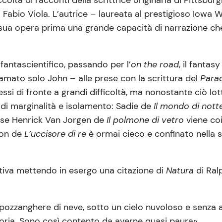
Fabio Viola. L’autrice – laureata al prestigioso Iowa 
sua opera prima una grande capacità di narrazione che 
fantascientifico, passando per l’
on the road
, il fantas
iamato solo John – alle prese con la scrittura del
Para
ssi di fronte a grandi difficoltà, ma nonostante ciò lo
e di marginalità e isolamento: Sadie de
Il mondo di not
nese Henrick Van Jorgen de
Il polmone di vetro
viene co
ton de
L’uccisore di re
è ormai cieco e confinato nella s
ativa mettendo in esergo una citazione di
Natura
di Ral
a pozzanghere di neve, sotto un cielo nuvoloso e senza 
oria. Sono così contento da averne quasi paura».