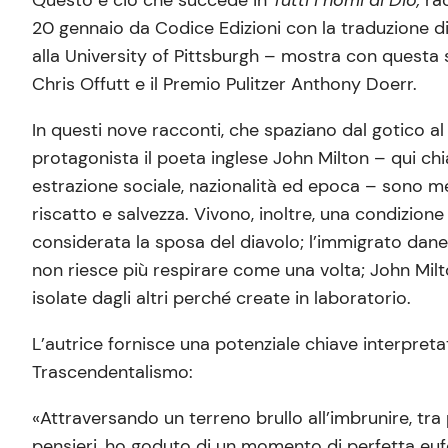
20 gennaio da Codice Edizioni con la traduzione di 
alla University of Pittsburgh – mostra con questa 
Chris Offutt e il Premio Pulitzer Anthony Doerr.
In questi nove racconti, che spaziano dal gotico al 
protagonista il poeta inglese John Milton – qui ch
estrazione sociale, nazionalità ed epoca – sono me
riscatto e salvezza. Vivono, inoltre, una condizion
considerata la sposa del diavolo; l’immigrato da
non riesce più respirare come una volta; John Mil
isolate dagli altri perché create in laboratorio.
L’autrice fornisce una potenziale chiave interpret
Trascendentalismo:
«Attraversando un terreno brullo all’imbrunire, tr
pensieri, ho goduto di un momento di perfetta euf