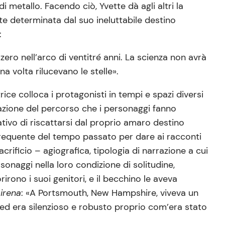
i metallo. Facendo ciò, Yvette dà agli altri la
rte determinata dal suo ineluttabile destino
:
ero nell’arco di ventitré anni. La scienza non avrà
 volta rilucevano le stelle».
rice colloca i protagonisti in tempi e spazi diversi
vazione del percorso che i personaggi fanno
tativo di riscattarsi dal proprio amaro destino
o frequente del tempo passato per dare ai racconti
rificio – agiografica, tipologia di narrazione a cui
sonaggi nella loro condizione di solitudine,
irono i suoi genitori, e il becchino le aveva
irena
: «A Portsmouth, New Hampshire, viveva un
 ed era silenzioso e robusto proprio com’era stato