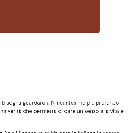
i bisogna guardare all’«incantesimo più profondo
una verità che permetta di dare un senso alla vita e
gh Anjali Sachdeva, pubblicata in italiano lo scorso