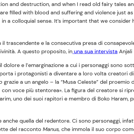
ion and destruction, and when I read old fairy tales a
re filled with blood and suffering and violence just as
s in a colloquial sense. It’s important that we conside
 il trascendente e la consecutiva presa di consapevol
ivinità. A questo proposito, in
una sua intervista
Anjali
, il dolore e l’emarginazione a cui i personaggi sono so
rta i protagonisti a diventare a loro volta creatori di
to
grazie a un angelo – la “Musa Celeste” del proemio d
a con voce più stentorea». La figura del creatore si r
Karim, uno dei suoi rapitori e membro di Boko Haram, 
e anche quella del redentore. Ci sono personaggi, infatti,
vette del racconto
Manus,
che immola il suo corpo come