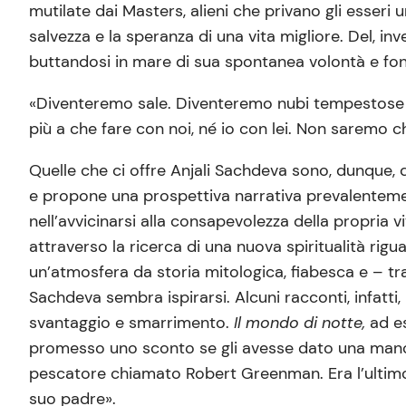
mutilate dai Masters, alieni che privano gli esseri 
salvezza e la speranza di una vita migliore. Del, in
buttandosi in mare di sua spontanea volontà e fond
«Diventeremo sale. Diventeremo nubi tempestose sul
più a che fare con noi, né io con lei. Non saremo c
Quelle che ci offre Anjali Sachdeva sono, dunque, de
e propone una prospettiva narrativa prevalentement
nell’avvicinarsi alla consapevolezza della propria v
attraverso la ricerca di una nuova spiritualità rig
un’atmosfera da storia mitologica, fiabesca e – tra
Sachdeva sembra ispirarsi. Alcuni racconti, infatti
svantaggio e smarrimento.
Il mondo di notte,
ad e
promesso uno sconto se gli avesse dato una mano».
pescatore chiamato Robert Greenman. Era l’ultimo 
suo padre».