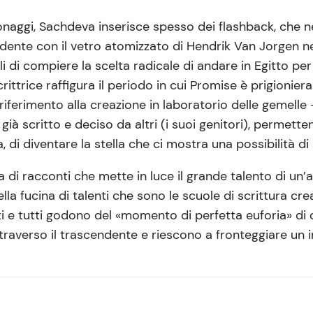
onaggi, Sachdeva inserisce spesso dei flashback, che ne
idente con il vetro atomizzato di Hendrik Van Jorgen 
li di compiere la scelta radicale di andare in Egitto p
scrittrice raffigura il periodo in cui Promise è prigionie
a riferimento alla creazione in laboratorio delle gemell
 già scritto e deciso da altri (i suoi genitori), permet
, di diventare la stella che ci mostra una possibilità di
 di racconti che mette in luce il grande talento di un’a
a fucina di talenti che sono le scuole di scrittura crea
nti e tutti godono del «momento di perfetta euforia» d
attraverso il trascendente e riescono a fronteggiare un