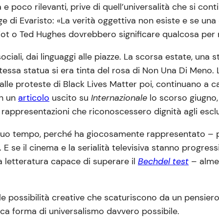
poco rilevanti, prive di quell’universalità che si cont
gge di Evaristo: «La verità oggettiva non esiste e se un
iot o Ted Hughes dovrebbero significare qualcosa per n
ociali, dai linguaggi alle piazze. La scorsa estate, una 
stessa statua si era tinta del rosa di Non Una Di Meno. Le
e proteste di Black Lives Matter poi, continuano a cade
in un
articolo
uscito su
Internazionale
lo scorso giugno, 
 rappresentazioni che riconoscessero dignità agli esclusi
a suo tempo, perché ha giocosamente rappresentato – p
 E se il cinema e la serialità televisiva stanno progre
a letteratura capace di superare il
Bechdel test
– almen
e possibilità creative che scaturiscono da un pensiero 
unica forma di universalismo davvero possibile.