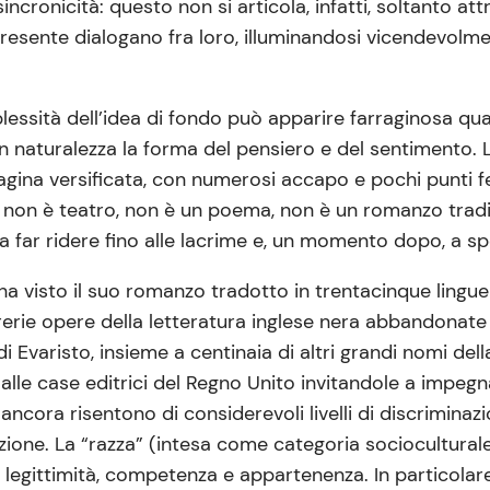
ncronicità: questo non si articola, infatti, soltanto at
 presente dialogano fra loro, illuminandosi vicendevolme
plessità dell’idea di fondo può apparire farraginosa qua
con naturalezza la forma del pensiero e del sentimento. La
agina versificata, con numerosi accapo e pochi punti fer
a, non è teatro, non è un poema, non è un romanzo trad
 far ridere fino alle lacrime e, un momento dopo, a spe
ha visto il suo romanzo tradotto in trentacinque lingue
 librerie opere della letteratura inglese nera abbandona
 Evaristo, insieme a centinaia di altri grandi nomi della
lle case editrici del Regno Unito invitandole a impegnars
 ancora risentono di considerevoli livelli di discriminaz
ezione. La “razza” (intesa come categoria socioculturale
 legittimità, competenza e appartenenza. In particolar