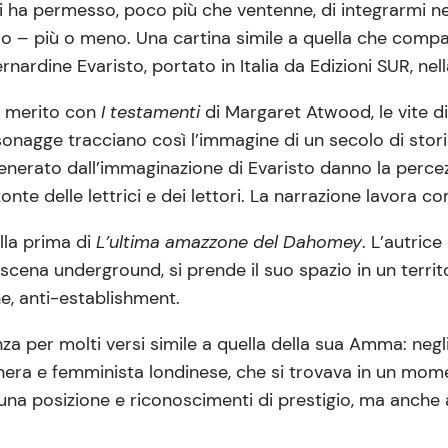
i ha permesso, poco più che ventenne, di integrarmi ne
icuro – più o meno. Una cartina simile a quella che com
ernardine Evaristo, portato in Italia da Edizioni SUR, nel
ri merito con
I testamenti
di Margaret Atwood, le vite di
ersonagge tracciano così l’immagine di un secolo di stori
enerato dall’immaginazione di Evaristo danno la percez
nte delle lettrici e dei lettori. La narrazione lavora 
lla prima di
L’ultima amazzone del Dahomey
. L’autric
a scena underground, si prende il suo spazio in un ter
e, anti-establishment.
a per molti versi simile a quella della sua Amma: negli
 nera e femminista londinese, che si trovava in un m
una posizione e riconoscimenti di prestigio, ma anche 