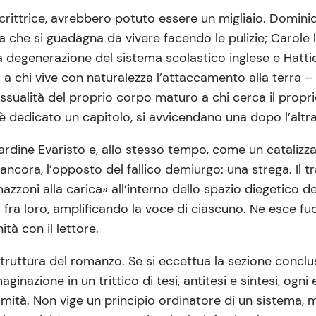
crittrice, avrebbero potuto essere un migliaio. Domin
a che si guadagna da vivere facendo le pulizie; Carole
a degenerazione del sistema scolastico inglese e Hattie
o a chi vive con naturalezza l’attaccamento alla terra 
sessualità del proprio corpo maturo a chi cerca il prop
 è dedicato un capitolo, si avvicendano una dopo l’altra
ne Evaristo e, allo stesso tempo, come un catalizzator
 ancora, l’opposto del fallico demiurgo: una strega. Il 
azzoni alla carica» all’interno dello spazio diegetico d
fra loro, amplificando la voce di ciascuno. Ne esce fu
ità con il lettore.
a struttura del romanzo. Se si eccettua la sezione conclu
ginazione in un trittico di tesi, antitesi e sintesi, ogni
tà. Non vige un principio ordinatore di un sistema, ma 