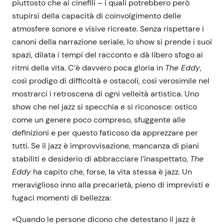
piuttosto che ai cinefili – i quali potrebbero però
stupirsi della capacità di coinvolgimento delle
atmosfere sonore e visive ricreate. Senza rispettare i
canoni della narrazione seriale, lo show si prende i suoi
spazi, dilata i tempi del racconto e dà libero sfogo ai
ritmi della vita. C’è davvero poca gloria in
The Eddy
,
così prodigo di difficoltà e ostacoli, così verosimile nel
mostrarci i retroscena di ogni velleità artistica. Uno
show che nel jazz si specchia e si riconosce: ostico
come un genere poco compreso, sfuggente alle
definizioni e per questo faticoso da apprezzare per
tutti. Se il jazz è improvvisazione, mancanza di piani
stabiliti e desiderio di abbracciare l’inaspettato,
The
Eddy
ha capito che, forse, la vita stessa è jazz. Un
meraviglioso inno alla precarietà, pieno di imprevisti e
fugaci momenti di bellezza:
«Quando le persone dicono che detestano il jazz è