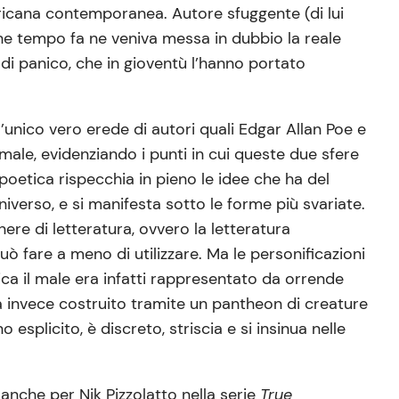
ericana contemporanea. Autore sfuggente (di lui
che tempo fa ne veniva messa in dubbio la reale
 di panico, che in gioventù l’hanno portato
’unico vero erede di autori quali Edgar Allan Poe e
 male, evidenziando i punti in cui queste due sfere
 poetica rispecchia in pieno le idee che ha del
niverso, e si manifesta sotto le forme più svariate.
nere di letteratura, ovvero la letteratura
ò fare a meno di utilizzare. Ma le personificazioni
tica il male era infatti rappresentato da orrende
a invece costruito tramite un pantheon di creature
esplicito, è discreto, striscia e si insinua nelle
 anche per Nik Pizzolatto nella serie
True