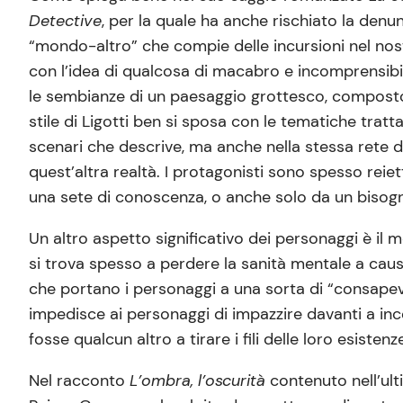
Detective
, per la quale ha anche rischiato la denu
“mondo-altro” che compie delle incursioni nel nos
con l’idea di qualcosa di macabro e incomprensibile
le sembianze di un paesaggio grottesco, composto 
stile di Ligotti ben si sposa con le tematiche tratta
scenari che descrive, ma anche nella stessa rete di
quest’altra realtà. I protagonisti sono spesso reiet
una sete di conoscenza, o anche solo da un bisogno
Un altro aspetto significativo dei personaggi è il mo
si trova spesso a perdere la sanità mentale a causa 
che portano i personaggi a una sorta di “consapevo
impedisce ai personaggi di impazzire davanti a inc
fosse qualcun altro a tirare i fili delle loro esist
Nel racconto
L’ombra, l’oscurità
contenuto nell’ult