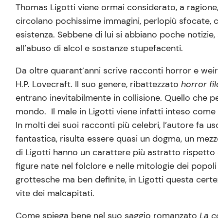
Thomas Ligotti viene ormai considerato, a ragione,
circolano pochissime immagini, perlopiù sfocate, c
esistenza. Sebbene di lui si abbiano poche notizie,
all’abuso di alcol e sostanze stupefacenti.
Da oltre quarant’anni scrive racconti horror e weir
H.P. Lovecraft. Il suo genere, ribattezzato
horror fi
entrano inevitabilmente in collisione. Quello che pe
mondo. Il male in Ligotti viene infatti inteso come 
In molti dei suoi racconti più celebri, l’autore fa u
fantastica, risulta essere quasi un dogma, un mezzo
di Ligotti hanno un carattere più astratto rispetto
figure nate nel folclore e nelle mitologie dei popo
grottesche ma ben definite, in Ligotti questa certez
vite dei malcapitati.
Come spiega bene nel suo saggio romanzato
La
co