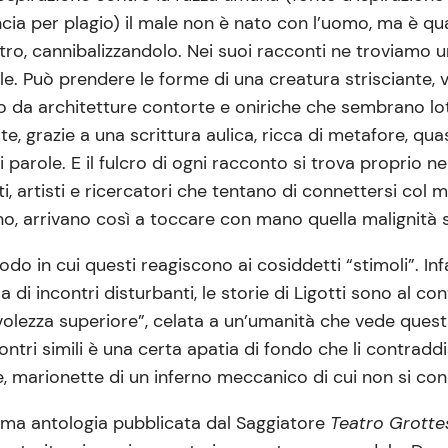
ncia per plagio) il male non è nato con l’uomo, ma è qua
tro, cannibalizzandolo. Nei suoi racconti ne troviamo 
. Può prendere le forme di una creatura strisciante, vi
da architetture contorte e oniriche che sembrano lott
te, grazie a una scrittura aulica, ricca di metafore, quasi
 parole. E il fulcro di ogni racconto si trova proprio 
ti, artisti e ricercatori che tentano di connettersi col
, arrivano così a toccare con mano quella malignità sc
do in cui questi reagiscono ai cosiddetti “stimoli”. Infa
di incontri disturbanti, le storie di Ligotti sono al con
lezza superiore”, celata a un’umanità che vede questi
ontri simili è una certa apatia di fondo che li contrad
enze, marionette di un inferno meccanico di cui non si co
ima antologia pubblicata dal Saggiatore
Teatro Grotte