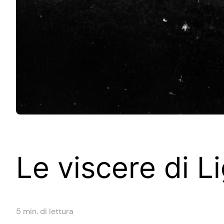
Le viscere di Li
5
min. di lettura