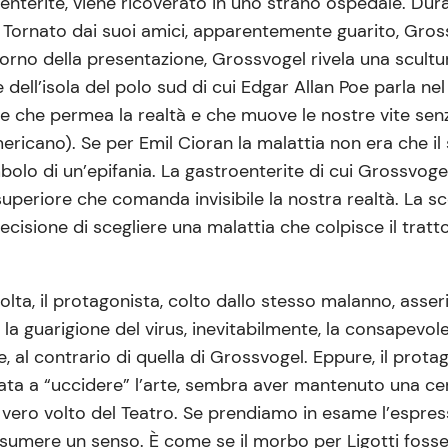
nterite, viene ricoverato in uno strano ospedale. Duran
». Tornato dai suoi amici, apparentemente guarito, Gros
rno della presentazione, Grossvogel rivela una scultura
dell’isola del polo sud di cui Edgar Allan Poe parla n
 che permea la realtà e che muove le nostre vite sen
ericano). Se per Emil Cioran la malattia non era che il
bolo di un’epifania. La gastroenterite di cui Grossvoge
riore che comanda invisibile la nostra realtà. La scel
 decisione di scegliere una malattia che colpisce il tra
colta, il protagonista, colto dallo stesso malanno, asse
la guarigione del virus, inevitabilmente, la consapevole
 al contrario di quella di Grossvogel. Eppure, il prota
ata a “uccidere” l’arte, sembra aver mantenuto una cert
l vero volto del Teatro. Se prendiamo in esame l’espre
assumere un senso. È come se il morbo per Ligotti fosse c