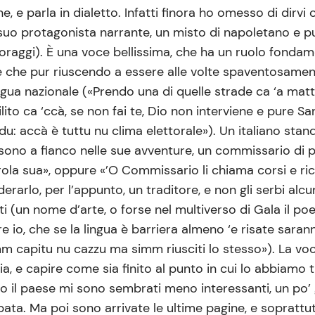
, e parla in dialetto. Infatti finora ho omesso di dirvi 
l suo protagonista narrante, un misto di napoletano e 
raggi). È una voce bellissima, che ha un ruolo fondament
le che pur riuscendo a essere alle volte spaventosamen
gua nazionale («Prendo una di quelle strade ca ‘a mattina
to ca ‘ccà, se non fai te, Dio non interviene e pure San
u: accà è tuttu nu clima elettorale»). Un italiano standa
 sono a fianco nelle sue avventure, un commissario di p
rola sua», oppure «’O Commissario li chiama corsi e ric
iderarlo, per l’appunto, un traditore, e non gli serbi alc
 (un nome d’arte, o forse nel multiverso di Gala il poe
e io, che se la lingua è barriera almeno ‘e risate sarann
mm capitu nu cazzu ma simm riusciti lo stesso»). La vo
ia, e capire come sia finito al punto in cui lo abbiamo
dano il paese mi sono sembrati meno interessanti, un po’
ipata. Ma poi sono arrivate le ultime pagine, e sopratt