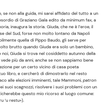
 se non alla guida, mi sarei affidato del tutto a un
’esordio di Graziano Gala edito da minimum fax, a
a, inaugura la storia. Giuda, che ne è l’eroe, il
aese del Sud, forse non molto lontano da Napoli
ibilmente quella di Pippo Baudo, gli serve per
molto brutto quando Giuda era solo un bambino,
o noi, Giuda si trova nel cosiddetto autunno della
a vede più da anni, anche se non sappiamo bene
ezione per un certo vicino di casa poeta
o libro, e cercherò di dimostrarlo nel resto
daco alle elezioni imminenti, tale Mammoni,
patron
i suoi scagnozzi, risolvere i suoi problemi con un
ticherebbe questo mio ricorso al luogo comune:
u ‘u restu»).