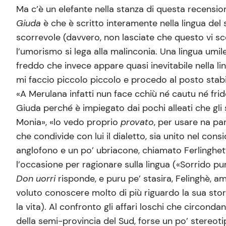
Ma c’è un elefante nella stanza di questa recensione
Giuda
è che è scritto interamente nella lingua de
scorrevole (davvero, non lasciate che questo vi sco
l’umorismo si lega alla malinconia. Una lingua umi
freddo che invece appare quasi inevitabile nella lin
mi faccio piccolo piccolo e procedo al posto stabili
«A Merulana infatti nun face cchiù né cautu né fridd
Giuda perché è impiegato dai pochi alleati che gli
Monia», «lo vedo proprio
provato
, per usare na pa
che condivide con lui il dialetto, sia unito nel cons
anglofono e un po’ ubriacone, chiamato Ferlinghetti
l’occasione per ragionare sulla lingua («Sorrido pur
Don uorri
risponde, e puru pe’ stasira, Felinghè, a
voluto conoscere molto di più riguardo la sua stor
la vita). Al confronto gli affari loschi che circon
della semi-provincia del Sud, forse un po’ stereot