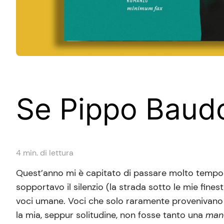
Se Pippo Baud
4
min. di lettura
Quest’anno mi è capitato di passare molto tempo d
sopportavo il silenzio (la strada sotto le mie fi
voci umane. Voci che solo raramente provenivano d
la mia, seppur solitudine, non fosse tanto una
manc