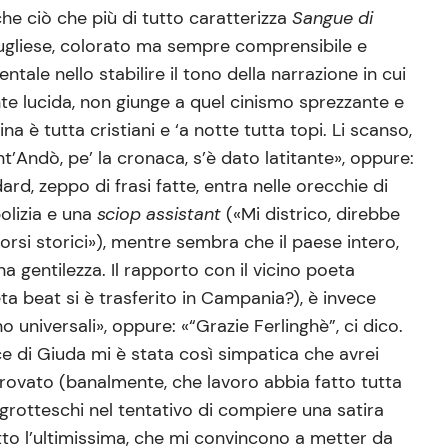
che ciò che più di tutto caratterizza
Sangue di
pugliese, colorato ma sempre comprensibile e
ale nello stabilire il tono della narrazione in cui
te lucida, non giunge a quel cinismo sprezzante e
 è tutta cristiani e ‘a notte tutta topi. Li scanso,
t’Andò, pe’ la cronaca, s’è dato latitante», oppure:
rd, zeppo di frasi fatte, entra nelle orecchie di
olizia e una
sciop assistant
(«Mi districo, direbbe
orsi storici»), mentre sembra che il paese intero,
una gentilezza. Il rapporto con il vicino poeta
ta beat si è trasferito in Campania?), è invece
o universali», oppure: «“Grazie Ferlinghè”, ci dico.
ce di Giuda mi è stata così simpatica che avrei
 trovato (banalmente, che lavoro abbia fatto tutta
 grotteschi nel tentativo di compiere una satira
utto l’ultimissima, che mi convincono a metter da