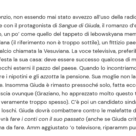
nzio, non essendo mai stato avvezzo all’uso della radio,
e con il protagonista di
Sangue di Giuda
, il romanzo d
to, un po’ come quello del tappeto di lebowskyana memori
na (il riferimento non è troppo sottile), un fittizio p
calcio chiamata la Vesuviana. La voce televisiva, prefer
nfesta la sua casa: deve essere successo qualcosa di 
 occhi esterni il pazzo del paese. Quando lo incontriam
e i nipotini e gli
azzotta
la pensione. Sua moglie non l
ere. Insomma Giuda è rimasto pressoché solo, fatta ecc
iscia ovunque (Graziano, ho apprezzato molto questo tu
cia veramente troppo spesso). C’è poi un candidato sin
 loschi. Giuda dovrà combattere contro le malefatte de
ovrà
fare i conti con il suo passato
(anche se Giuda cri
 s’ha da fare. Amm aggiustato ‘o televisore, riparamm pur