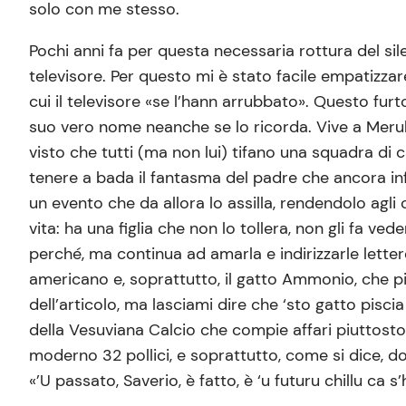
solo con me stesso.
Pochi anni fa per questa necessaria rottura del sile
televisore. Per questo mi è stato facile empatizzar
cui il televisore «se l’hann arrubbato». Questo fur
suo vero nome neanche se lo ricorda. Vive a Merula
visto che tutti (ma non lui) tifano una squadra di 
tenere a bada il fantasma del padre che ancora i
un evento che da allora lo assilla, rendendolo agli
vita: ha una figlia che non lo tollera, non gli fa veder
perché, ma continua ad amarla e indirizzarle lett
americano e, soprattutto, il gatto Ammonio, che p
dell’articolo, ma lasciami dire che ‘sto gatto pis
della Vesuviana Calcio che compie affari piuttosto
moderno 32 pollici, e soprattutto, come si dice, d
«’U passato, Saverio, è fatto, è ‘u futuru chillu ca